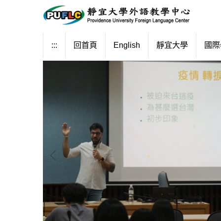
跳
到
主
要
:::
回首頁
English
靜宜大學
國際
內
容
區