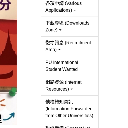
各項申請 (Various
Applications)
下載專區 (Downloads
Zone)
徵才訊息 (Recruitment
Area)
PU International
Student Wanted
網路資源 (Internet
Resources)
他校轉知資訊
(Information Forwarded
from Other Universities)