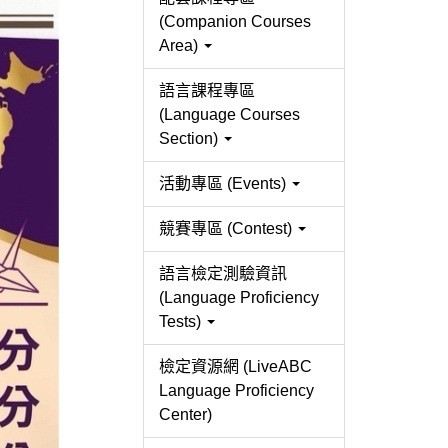
(Companion Courses
Area)
語言課程專區
(Language Courses
Section)
活動專區 (Events)
競賽專區 (Contest)
語言檢定測驗資訊
(Language Proficiency
Tests)
檢定資源網 (LiveABC
Language Proficiency
Center)