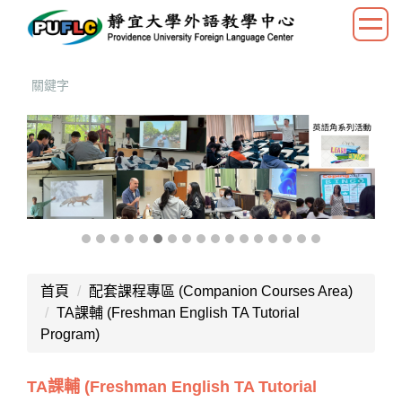
跳
到
主
要
內
容
區
首頁
配套課程專區 (Companion Courses Area)
TA課輔 (Freshman English TA Tutorial
Program)
TA課輔 (Freshman English TA Tutorial