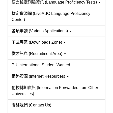
語言檢定測驗資訊 (Language Proficiency Tests)
檢定資源網 (LiveABC Language Proficiency
Center)
各項申請 (Various Applications)
下載專區 (Downloads Zone)
徵才訊息 (Recruitment Area)
PU International Student Wanted
網路資源 (Internet Resources)
他校轉知資訊 (Information Forwarded from Other
Universities)
聯絡我們 (Contact Us)