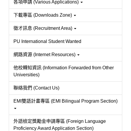
各項申請 (Various Applications)
下載專區 (Downloads Zone)
徵才訊息 (Recruitment Area)
PU International Student Wanted
網路資源 (Internet Resources)
他校轉知資訊 (Information Forwarded from Other
Universities)
聯絡我們 (Contact Us)
EMI雙語計畫專區 (EMI Bilingual Program Section)
外語檢定獎勵金申請專區 (Foreign Language
Proficiency Award Application Section)