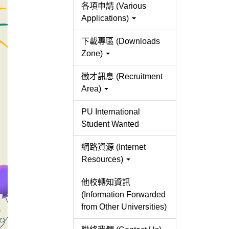
各項申請 (Various
Applications)
下載專區 (Downloads
Zone)
徵才訊息 (Recruitment
Area)
PU International
Student Wanted
網路資源 (Internet
Resources)
他校轉知資訊
(Information Forwarded
from Other Universities)