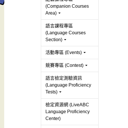
(Companion Courses
Area)
語言課程專區
(Language Courses
Section)
活動專區 (Events)
競賽專區 (Contest)
語言檢定測驗資訊
(Language Proficiency
Tests)
檢定資源網 (LiveABC
Language Proficiency
Center)