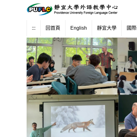
跳
到
主
要
:::
回首頁
English
靜宜大學
國際
內
容
區