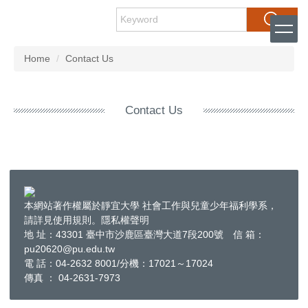
Jump
Search
to
the
main
Home
Contact Us
content
block
Contact Us
本網站著作權屬於靜宜大學 社會工作與兒童少年福利學系，
請詳見使用規則。隱私權聲明
地 址：43301 臺中市沙鹿區臺灣大道7段200號 信 箱：
pu20620@pu.edu.tw
電 話：04-2632 8001/分機：17021～17024
傳真 ： 04-2631-7973